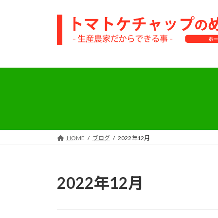
コ
ナ
ン
ビ
テ
ゲ
ン
ー
ツ
シ
へ
ョ
ス
ン
キ
に
ッ
移
プ
動
HOME
ブログ
2022年12月
2022年12月