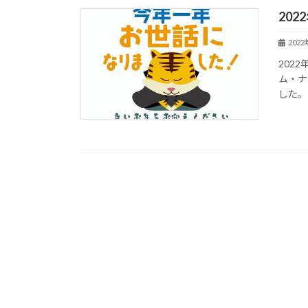
20
202
202
ム・ナ
した。