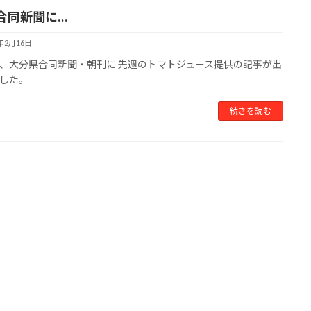
合同新聞に…
9年2月16日
、大分県合同新聞・朝刊に 先週のトマトジュース提供の記事が出
した。
続きを読む