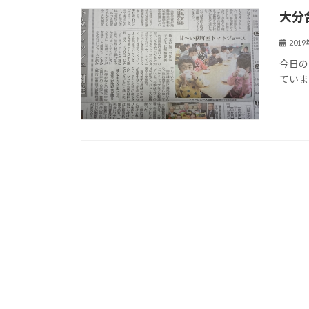
大分
201
今日の
ていま