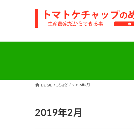
コ
ナ
ン
ビ
テ
ゲ
ン
ー
ツ
シ
へ
ョ
ス
ン
キ
に
ッ
移
プ
動
HOME
ブログ
2019年2月
2019年2月