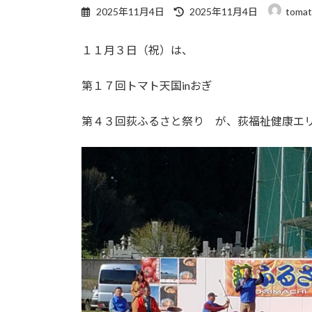
最
2025年11月4日
2025年11月4日
tomat
終
更
１１月３日（祝）は、
新
日
時
第１７回トマト天国inおぎ
:
第４３回荻ふるさと祭り が、荻福祉健康エ